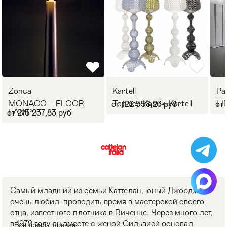
Zonca
Kartell
Pa
MONACO – FLOOR
Торшер Kabuki Kartell
LI
от 122 558,23 руб
от 
LAMP
от 215 237,83 руб
Самый младший из семьи Каттелан, юный Джорджио,
очень любил проводить время в мастерской своего
отца, известного плотника в Виченце. Через много лет,
в 1979 году он вместе с женой Сильвией основал
Все товары бренда