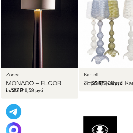
Стулья
>
Zonca
Kartell
MONACO – FLOOR
Торшер Kabuki Kar
от 123 572,09 руб
LAMP
от 217 018,39 руб