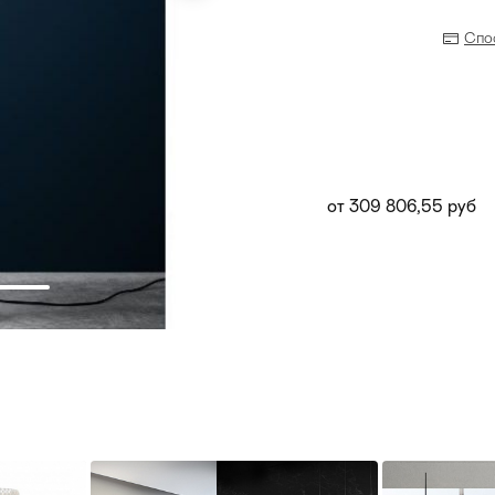
Спо
от 309 806,55 руб
Прихожая
>
>
тумбы
Детская мебель
>
>
Двери и перегородки
я ванных комнат
>