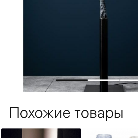
Мягкая мебель
Хранение
>
Похожие товары
Кровати
Комоды и 
Столы
>
Мебель дл