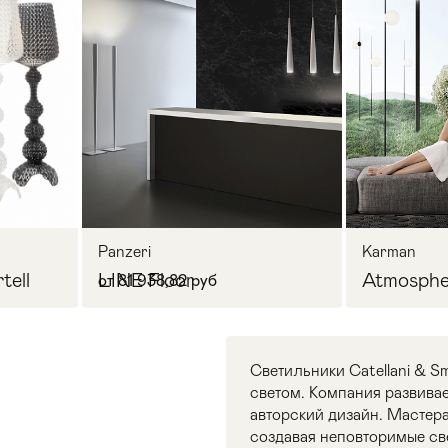
Panzeri
Karman
tell
LINE Floor
Atmosphe
от 81 938,82 руб
Cветильники Catellani & Sm
светом. Компания развивае
авторский дизайн. Мастера
создавая неповторимые св