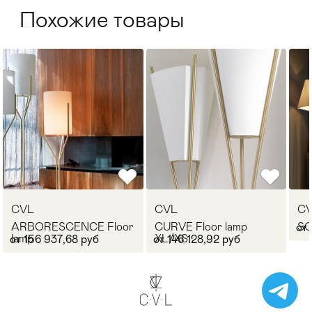
Похожие товары
CVL
CVL
C
ARBORESCENCE Floor
CURVE Floor lamp
SO
от 
lamp
XL/XS
от 156 937,68 руб
от 146 128,92 руб