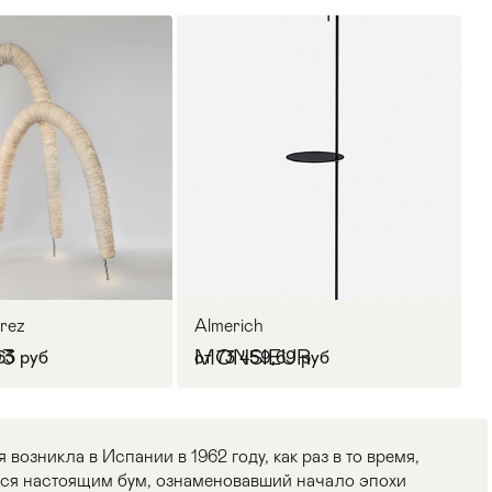
rez
Almerich
03
MONSIEUR
63 руб
от 73 459,69 руб
возникла в Испании в 1962 году, как раз в то время,
лся настоящим бум, ознаменовавший начало эпохи