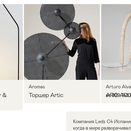
Aromas
Arturo Alva
r &
Торшер Artic
ARC AC
от 399 748,
Компания Leds C4 Испания 
когда в мире разворачива