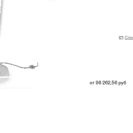
Спо
от 98 262,56 руб
Прихожая
>
>
тумбы
Детская мебель
>
>
Двери и перегородки
я ванных комнат
>