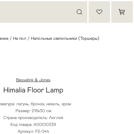
ение
/
На пол
/
Напольные светильники (Торшеры)
Besselink & Jones
Himalia Floor Lamp
матура: латунь, бронза, никель, хром
Размер: 218х30 см
Страна производитель: Англия
Код товара: A00010339
Артикул: F2-044