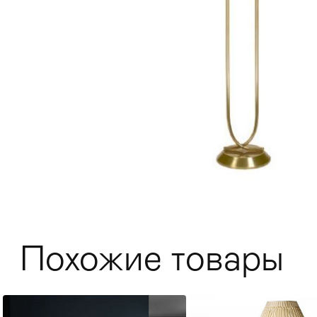
Мягкая мебель
Хранение
>
Похожие товары
Кровати
Комоды и 
Столы
>
Мебель дл