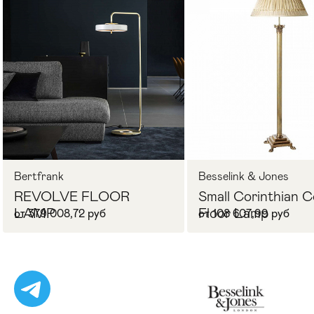
Стулья
>
Bertfrank
Besselink & Jones
REVOLVE FLOOR
Small Corinthian 
LAMP
Floor Lamp
от 379 008,72 руб
от 108 607,99 руб