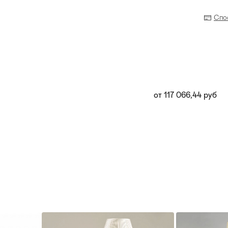
Спо
от 117 066,44 руб
Прихожая
>
>
тумбы
Детская мебель
>
>
Двери и перегородки
я ванных комнат
>