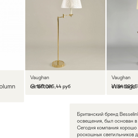
Vaughan
Vaughan
Column
Grafton
Wantage 
от 156 095,44 руб
от 94 892,5
Британский бренд Besseli
освещения, был основан в 
Сегодня компания хорошо 
роскошных светильников 