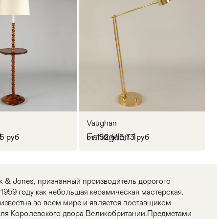
Vaughan
1
Faringdon 1
5 руб
от 152 445,73 руб
nk & Jones, признанный производитель дорогого
1959 году как небольшая керамическая мастерская.
известна во всем мире и является поставщиком
для Королевского двора Великобритании.Предметами