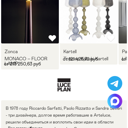
Zonca
Kartell
Pa
MONACO – FLOOR
Торшер Kabuki Kartell
LI
от 121 426,70 руб
от 
LAMP
от 213 250,63 руб
В 1978 году Riccardo Sarfatti, Paolo Rizzatto и Sandra Severi
- три дизайнера, долгое время работавшие в Arteluce,
решили объединиться и воплотить свои идеи в области