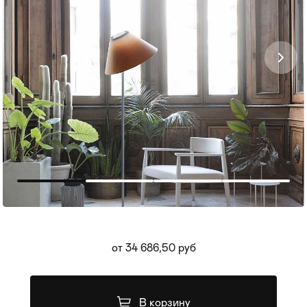
Мягкая мебель
Хранение
>
от 34 686,50 руб
Кровати
Комоды и 
Столы
Мебель дл
>
В корзину