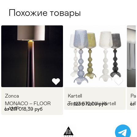
Похожие товары
Zonca
Kartell
Pa
MONACO – FLOOR
Торшер Kabuki Kartell
LI
от 123 572,09 руб
от 
LAMP
от 217 018,39 руб