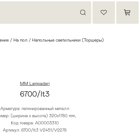
ение
/
На пол
/
Напольные светильники (Торшеры)
MM Lampadari
6700/lt3
Арматура: патинированный металл
змер: (ширина х высота) 320х1780 mm,
Код товара: A00003310
Артикул: 6700/lt3 V2451/V2278