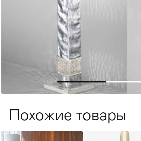
Мягкая мебель
Хранение
>
Похожие товары
Кровати
Комоды и 
Столы
>
Мебель дл