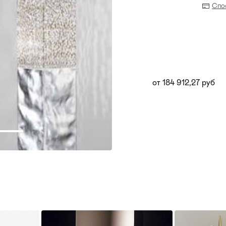
Спо
от 184 912,27 руб
Прихожая
>
>
тумбы
Детская мебель
>
>
Двери и перегородки
я ванных комнат
>