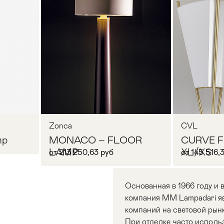
Zonca
CVL
mp
MONACO – FLOOR
CURVE Fl
LAMP
XL/XS
от 213 250,63 руб
от 145 516,
Основанная в 1966 году и 
компания MM Lampadari яв
компаний на световой рын
При отделке часто использ