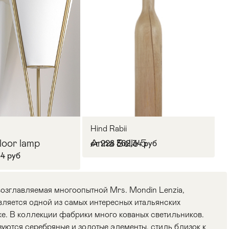
Hind Rabii
oor lamp
Anna Belle 5
от 228 362,34 руб
34 руб
возглавляемая многоопытной Mrs. Mondin Lenzia,
ляется одной из самых интересных итальянских
ке. В коллекции фабрики много кованых светильников.
уются серебряные и золотые элементы, стиль близок к