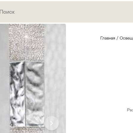
Главная
/
Освещ
Ра