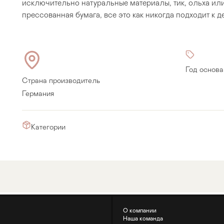
исключительно натуральные материалы, тик, ольха или
прессованная бумага, все это как никогда подходит к д
Год основа
Страна производитель
Германия
Категории
Прихожая
>
>
тумбы
Детская мебель
>
>
О компании
Двери и перегородки
Наша команда
я ванных комнат
>