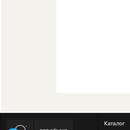
Мягкая мебель
Хранение
>
Кровати
Комоды и 
Каталог
Столы
>
Мебель дл