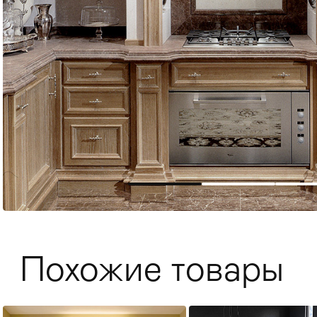
Мягкая мебель
Хранение
>
Похожие товары
Кровати
Комоды и 
Столы
>
Мебель дл