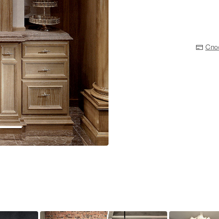
Спо
Прихожая
>
>
тумбы
Детская мебель
>
>
Двери и перегородки
я ванных комнат
>