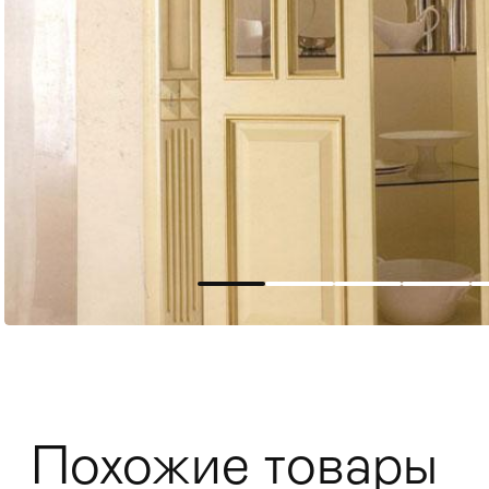
Мягкая мебель
Хранение
>
Кровати
Комоды и 
Похожие товары
Столы
>
Мебель дл