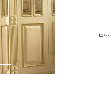
Спо
Прихожая
>
>
тумбы
Детская мебель
>
>
Двери и перегородки
я ванных комнат
>