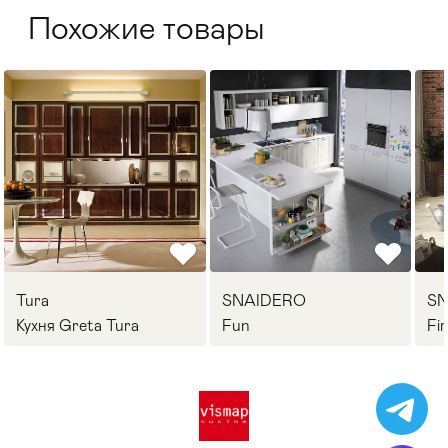
Похожие товары
Tura
SNAIDERO
S
Кухня Greta Tura
Fun
Fi