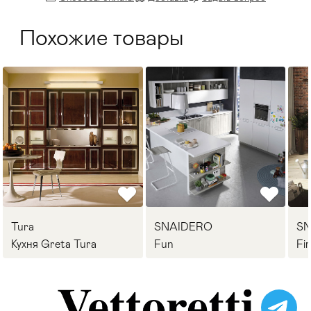
Похожие товары
Tura
SNAIDERO
S
Кухня Greta Tura
Fun
Fi