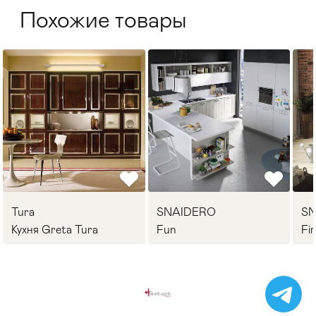
Похожие товары
Tura
SNAIDERO
S
Кухня Greta Tura
Fun
Fi