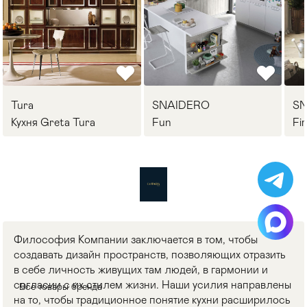
Tura
SNAIDERO
S
Кухня Greta Tura
Fun
Fi
Философия Компании заключается в том, чтобы
создавать дизайн пространств, позволяющих отразить
в себе личность живущих там людей, в гармонии и
согласии с их стилем жизни. Наши усилия направлены
Все товары бренда
на то, чтобы традиционное понятие кухни расширилось