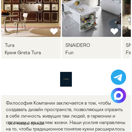
Tura
SNAIDERO
S
Кухня Greta Tura
Fun
Fi
Философия Компании заключается в том, чтобы
создавать дизайн пространств, позволяющих отразить
в себе личность живущих там людей, в гармонии и
согласии с их стилем жизни. Наши усилия направлены
Все товары бренда
на то, чтобы традиционное понятие кухни расширилось