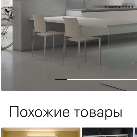
Мягкая мебель
Хранение
>
Похожие товары
Кровати
Комоды и 
Столы
>
Мебель дл