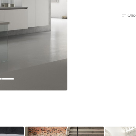
Спо
Прихожая
>
>
тумбы
Детская мебель
>
>
Двери и перегородки
я ванных комнат
>