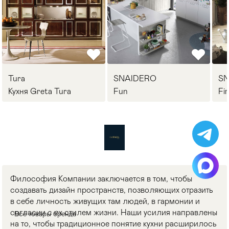
Tura
SNAIDERO
S
Кухня Greta Tura
Fun
Fi
Философия Компании заключается в том, чтобы
создавать дизайн пространств, позволяющих отразить
в себе личность живущих там людей, в гармонии и
согласии с их стилем жизни. Наши усилия направлены
Все товары бренда
на то, чтобы традиционное понятие кухни расширилось