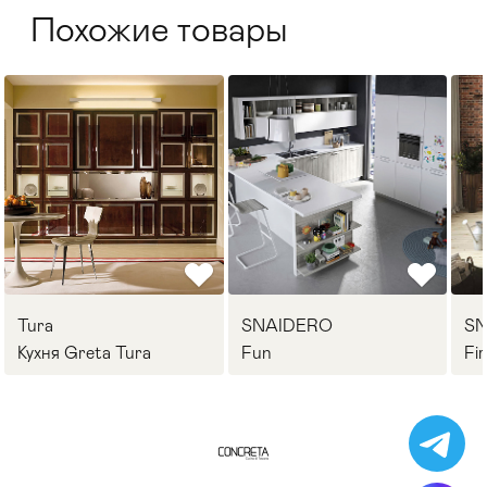
Похожие товары
Tura
SNAIDERO
S
Кухня Greta Tura
Fun
Fi