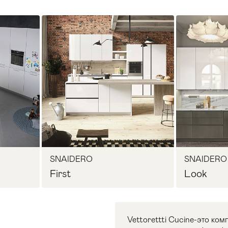
SNAIDERO
SNAIDERO
First
Look
Vettorettti Cucine-это ком