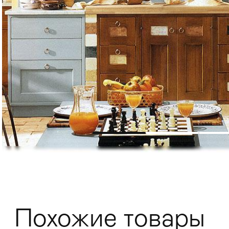
Мягкая мебель
Хранение
>
Кровати
Комоды и 
Похожие товары
Столы
>
Мебель дл