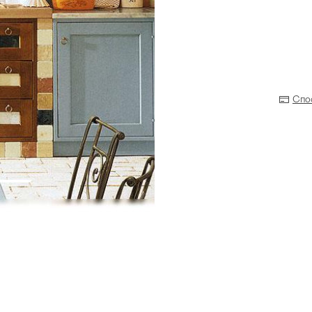
Спо
Прихожая
>
>
тумбы
Детская мебель
>
>
Двери и перегородки
я ванных комнат
>