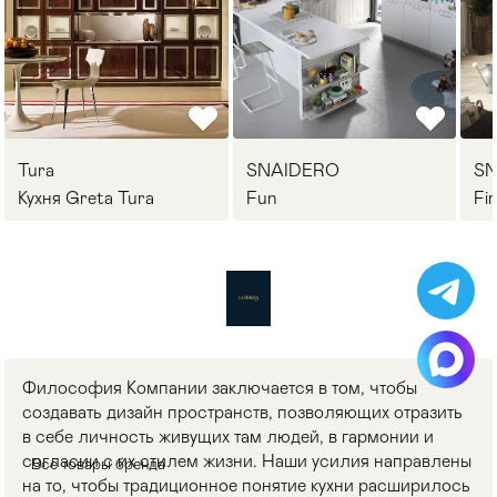
Tura
SNAIDERO
S
Кухня Greta Tura
Fun
Fi
Философия Компании заключается в том, чтобы
создавать дизайн пространств, позволяющих отразить
в себе личность живущих там людей, в гармонии и
согласии с их стилем жизни. Наши усилия направлены
Все товары бренда
на то, чтобы традиционное понятие кухни расширилось