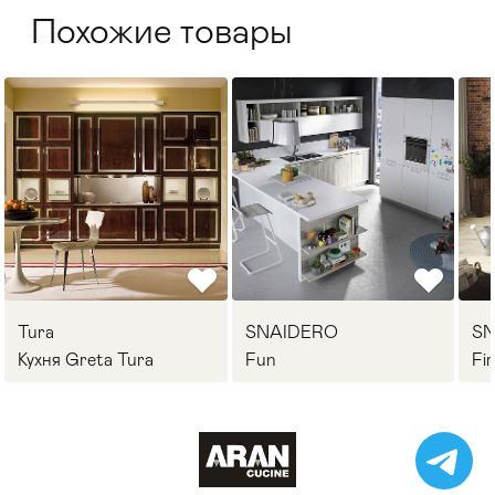
Похожие товары
Tura
SNAIDERO
S
Кухня Greta Tura
Fun
Fi