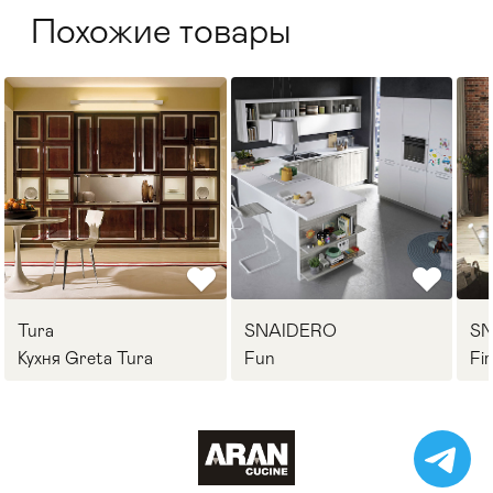
Похожие товары
Tura
SNAIDERO
S
Кухня Greta Tura
Fun
Fi