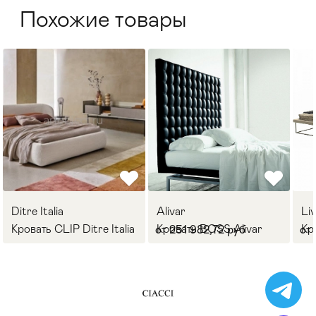
Похожие товары
Ditre Italia
Alivar
Liv
Кровать CLIP Ditre Italia
Кровать BOSS Alivar
Кро
от 251 982,72 руб
от 