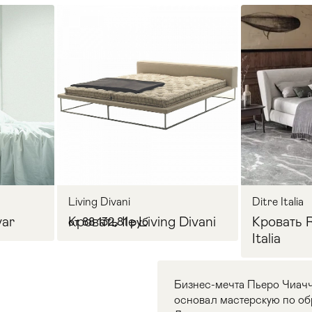
Living Divani
Ditre Italia
var
Кровать Ile Living Divani
Кровать 
от 88 132,81 руб
Italia
Бизнес-мечта Пьеро Чиачч
основал мастерскую по об