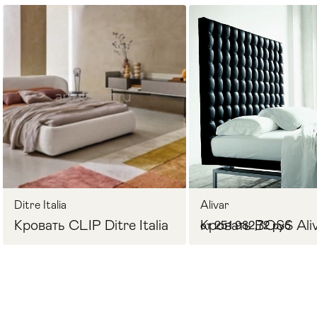
Стулья
>
Ditre Italia
Alivar
Кровать CLIP Ditre Italia
Кровать BOSS Ali
от 251 982,72 руб