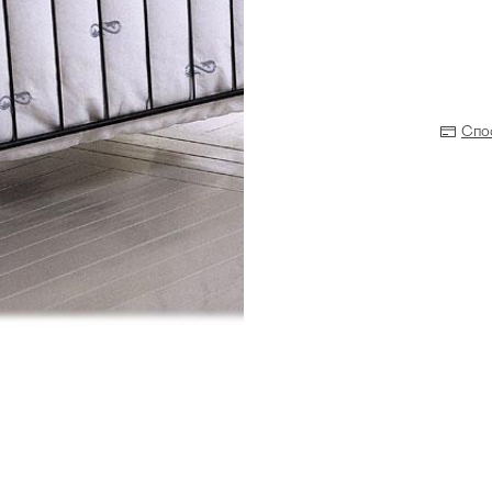
Спо
Прихожая
>
>
тумбы
Детская мебель
>
>
Двери и перегородки
я ванных комнат
>