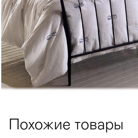
Мягкая мебель
Хранение
>
Похожие товары
Кровати
Комоды и 
Столы
>
Мебель дл