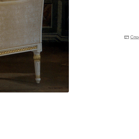
Спо
Прихожая
>
>
тумбы
Детская мебель
>
>
Двери и перегородки
я ванных комнат
>