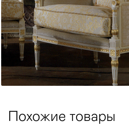
Мягкая мебель
Хранение
>
Похожие товары
Кровати
Комоды и 
Столы
>
Мебель дл