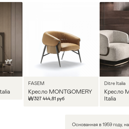
FASEM
Ditre Italia
talia
Кресло MONTGOMERY
Кресло 
W
Italia
от 327 444,81 руб
Основанная в 1959 году, 