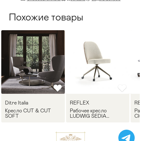
Похожие товары
Ditre Italia
REFLEX
RE
Кресло CUT & CUT
Рабочее кресло
Ра
SOFT
LUDWIG SEDIA
CH
OFFICE REFLEX
RE
Angelo