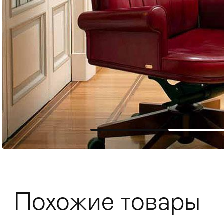
Мягкая мебель
Хранение
>
Похожие товары
Кровати
Комоды и 
Столы
>
Мебель дл