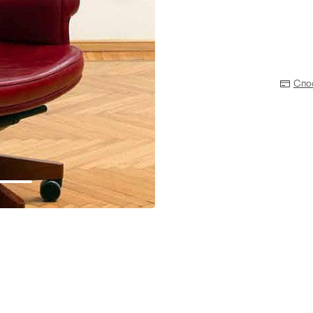
Спо
Прихожая
>
>
тумбы
Детская мебель
>
>
Двери и перегородки
я ванных комнат
>