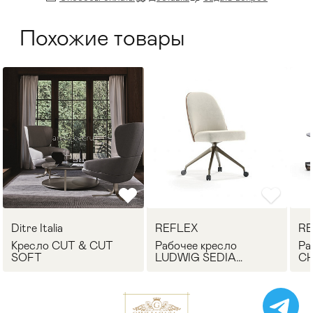
Похожие товары
Ditre Italia
REFLEX
RE
Кресло CUT & CUT
Рабочее кресло
Ра
SOFT
LUDWIG SEDIA
CH
OFFICE REFLEX
RE
Angelo