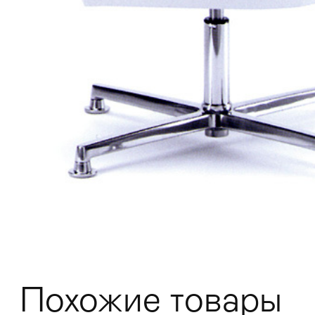
Мягкая мебель
Хранение
>
Кровати
Комоды и 
Похожие товары
Столы
>
Мебель дл