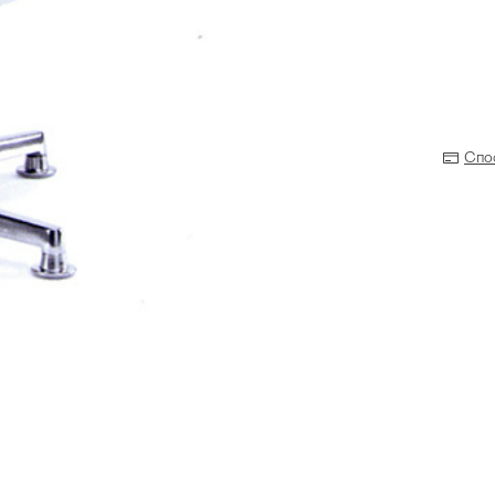
Спо
Прихожая
>
>
тумбы
Детская мебель
>
>
Двери и перегородки
я ванных комнат
>