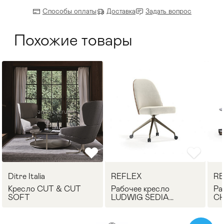
Способы оплаты
Доставка
Задать вопрос
Похожие товары
Ditre Italia
REFLEX
RE
Кресло CUT & CUT
Рабочее кресло
Ра
SOFT
LUDWIG SEDIA
CH
OFFICE REFLEX
RE
Angelo