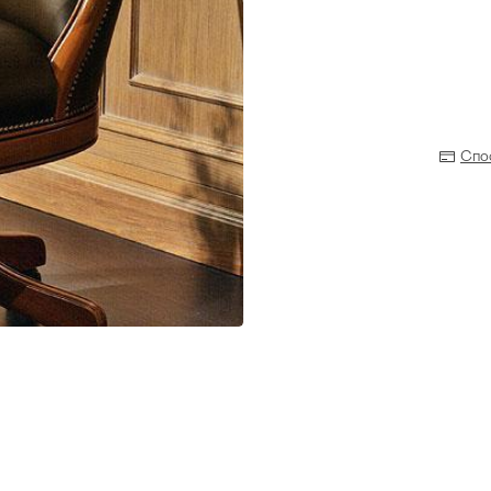
Спо
Прихожая
>
>
тумбы
Детская мебель
>
>
Двери и перегородки
я ванных комнат
>