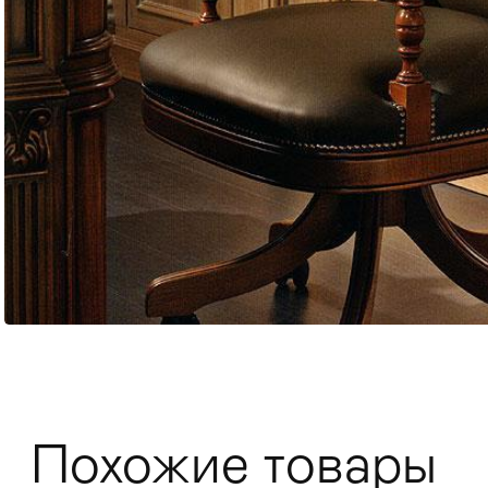
Мягкая мебель
Хранение
>
Кровати
Комоды и 
Похожие товары
Столы
>
Мебель дл