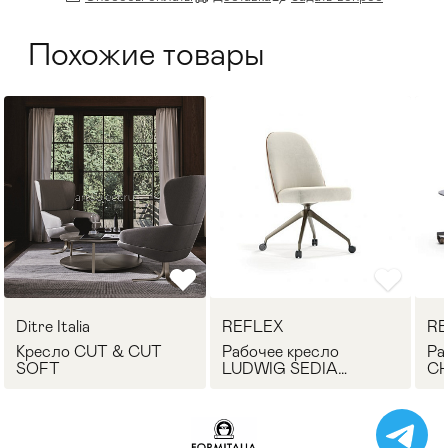
Похожие товары
Ditre Italia
REFLEX
RE
Кресло CUT & CUT
Рабочее кресло
Ра
SOFT
LUDWIG SEDIA
CH
OFFICE REFLEX
RE
Angelo