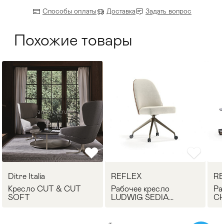
Способы оплаты
Доставка
Задать вопрос
Похожие товары
Ditre Italia
REFLEX
RE
Кресло CUT & CUT
Рабочее кресло
Ра
SOFT
LUDWIG SEDIA
CH
OFFICE REFLEX
RE
Angelo