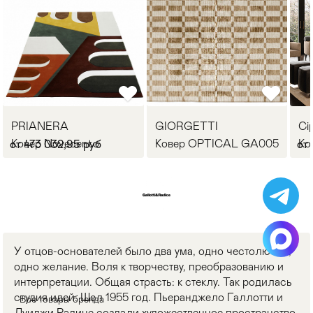
PRIANERA
GIORGETTI
Cip
Ковер Novecento
Ковер OPTICAL GA005
Ко
от 473 032,95 руб
от
У отцов-основателей было два ума, одно честолюбие,
одно желание. Воля к творчеству, преобразованию и
интерпретации. Общая страсть: к стеклу. Так родилась
студия идей. Шел 1955 год. Пьеранджело Галлотти и
Все товары бренда
Луиджи Радице создали художественное пространство,