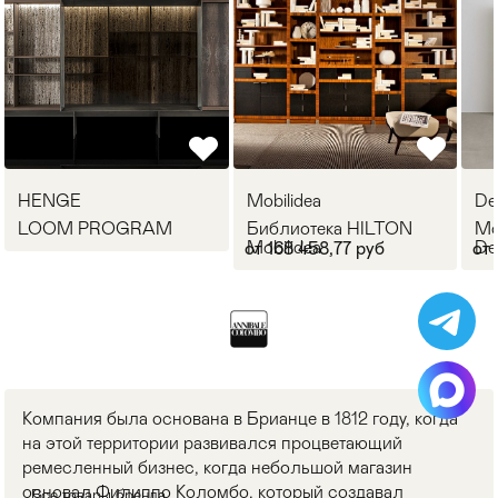
HENGE
Mobilidea
De
LOOM PROGRAM
Библиотека HILTON
Мо
Mobilidea
De
от 168 458,77 руб
от 
Компания была основана в Брианце в 1812 году, когда
на этой территории развивался процветающий
ремесленный бизнес, когда небольшой магазин
основал Филиппо Коломбо, который создавал
Все товары бренда