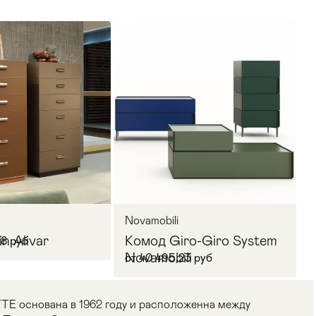
Novamobili
n Alivar
Комод Giro-Giro System
78 руб
Novamobili
от 40 495,23 руб
 основана в 1962 году и расположенна между