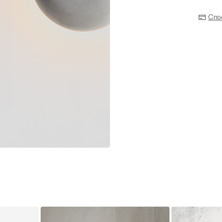
Спо
Прихожая
>
>
тумбы
Детская мебель
>
>
Двери и перегородки
я ванных комнат
>