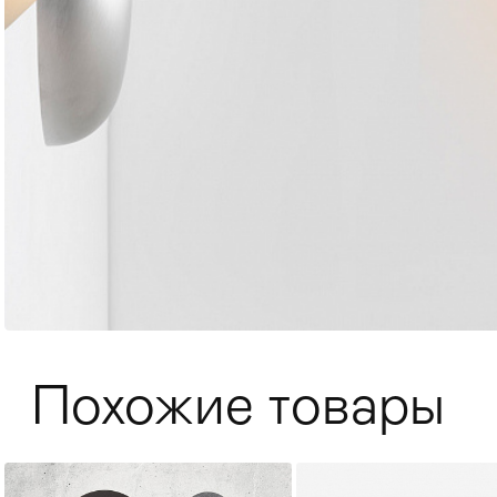
Мягкая мебель
Хранение
>
Похожие товары
Кровати
Комоды и 
Столы
>
Мебель дл