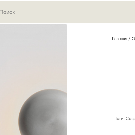
Главная
/
О
Тэги:
Сов