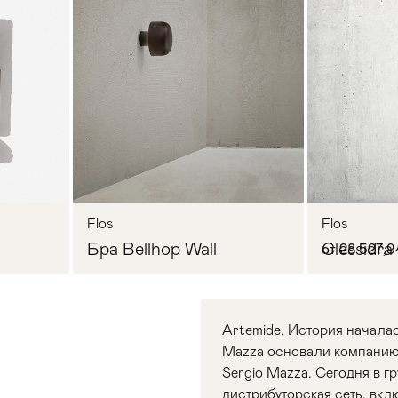
Flos
Flos
Бра Bellhop Wall
Clessidra
от 28 527,9
Artemide. История началас
Mazza основали компанию 
Sergio Mazza. Сегодня в г
дистрибуторская сеть, вк