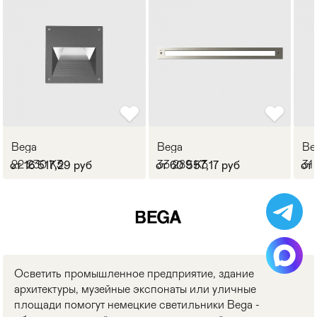
Bega
Bega
Be
22 230 K3
33 289 K3
31
от 16 517,29 руб
от 60 557,17 руб
от
Осветить промышленное предприятие, здание
архитектуры, музейные экспонаты или уличные
площади помогут немецкие светильники Bega -