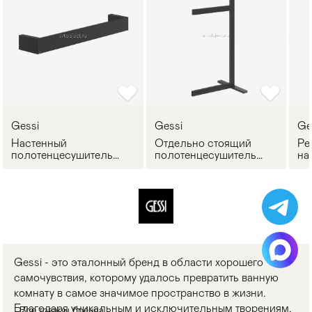
Gessi
Gessi
Ge
Настенный
Отдельно стоящий
Ре
полотенцесушитель
полотенцесушитель
на
RIGATO
RIGATO
RI
Gessi - это эталонный бренд в области хорошего
самочувствия, которому удалось превратить ванную
комнату в самое значимое пространство в жизни.
Благодаря уникальным и исключительным творениям,
Все товары бренда