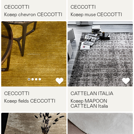
CECCOTTI
CECCOTTI
Стулья
>
Ковер chevron CECCOTTI
Ковер muse CECCOTTI
CECCOTTI
CATTELAN ITALIA
Ковер fields CECCOTTI
Ковер MAPOON
CATTELAN Italia