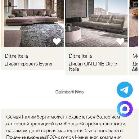
Ditre Italia
Ditre Italia
Mo
Диван-кровать Evans
Диван ON LINE Ditre
Ди
Italia
Ma
от
Семья Галимберти может похвастаться более чем
столетней традицией в мебельной промышленности,
на самом деле первая мастерская была основана в
Брианце в конце 1800-х годов Нынешняя компания
Все товары бренда