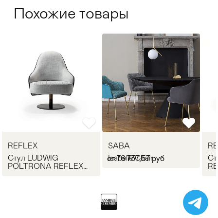
Похожие товары
REFLEX
SABA
RE
Стул LUDWIG
Isabelle Chair
Ст
от 76 737,57 руб
POLTRONA REFLEX
RE
Angelo