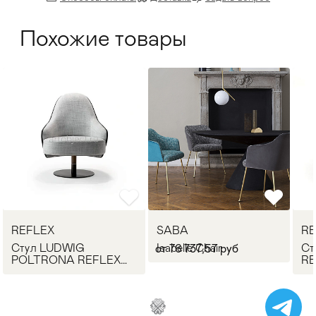
Похожие товары
REFLEX
SABA
RE
Стул LUDWIG
Isabelle Chair
Ст
от 76 737,57 руб
POLTRONA REFLEX
RE
Angelo