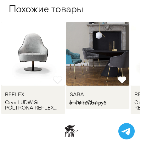
Похожие товары
REFLEX
SABA
RE
Стул LUDWIG
Isabelle Chair
Ст
от 76 737,57 руб
POLTRONA REFLEX
RE
Angelo