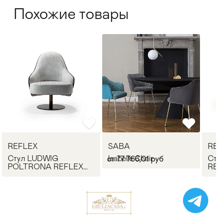
Похожие товары
REFLEX
SABA
RE
Стул LUDWIG
Isabelle Chair
Ст
от 77 766,01 руб
POLTRONA REFLEX
RE
Angelo