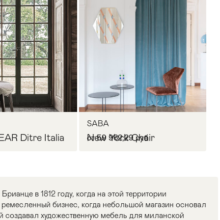
SABA
AR Ditre Italia
New York Chair
от 59 962,29 руб
Брианце в 1812 году, когда на этой территории
ремесленный бизнес, когда небольшой магазин основал
й создавал художественную мебель для миланской