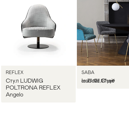
Стулья
>
REFLEX
SABA
Стул LUDWIG
Isabelle Chair
от 77 127,97 руб
POLTRONA REFLEX
Angelo