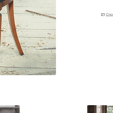
Спо
Прихожая
>
>
тумбы
Детская мебель
>
>
Двери и перегородки
я ванных комнат
>