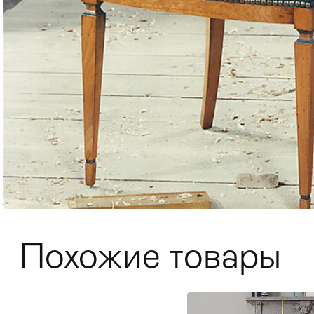
Мягкая мебель
Хранение
>
Похожие товары
Кровати
Комоды и 
Столы
>
Мебель дл