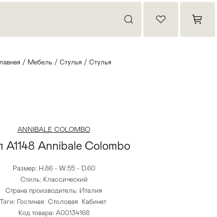
лавная
/
Мебель
/
Стулья
/
Стулья
ANNIBALE COLOMBO
 A1148 Annibale Colombo
Размер: H.86 - W.55 - D.60
Стиль: Классический
Страна производитель: Италия
Тэги:
Гостиная
Столовая
Кабинет
Код товара: А00134168