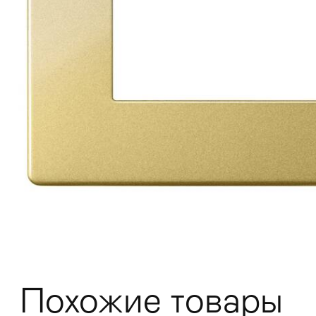
Мягкая мебель
Хранение
>
Кровати
Комоды и 
Похожие товары
Столы
>
Мебель дл