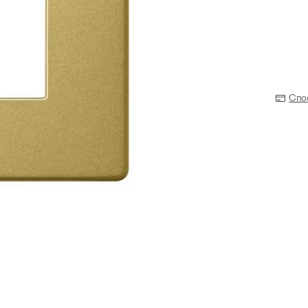
Спо
Прихожая
>
>
тумбы
Детская мебель
>
>
Двери и перегородки
я ванных комнат
>