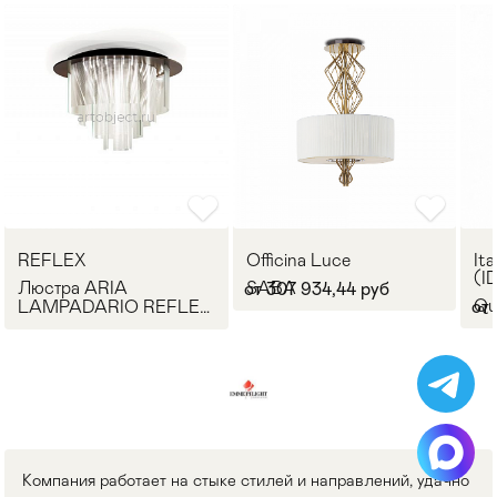
REFLEX
Officina Luce
Ita
(I
Люстра ARIA
SABA
от 307 934,44 руб
Qu
LAMPADARIO REFLEX
от 
Angelo
Компания работает на стыке стилей и направлений, удачно