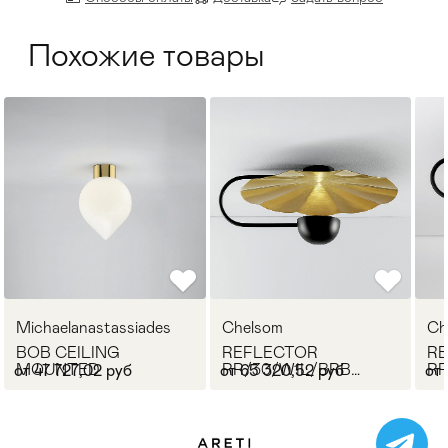
Похожие товары
Michaelanastassiades
Chelsom
Ch
BOB CEILING
REFLECTOR
R
MOUNTED
RR/30/W1L/BRB
RR
от 47 727,02 руб
от 65 320,52 руб
от 
(CEILING MOUNTED)
(C